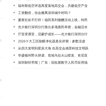
9
院”签约授牌仪式，共同开启公益新篇章！
福布斯低空评选再度落地高交会，共建低空产业
08-07 17:57
高质量发展平台
工资翻倍，你会搬离深圳城中村吗？
08-07 17:56
08-07 17:37
夏夜狂欢不打烊！福田系列微醺活动上线，特昂
节重磅回归
光大银行深圳分行推出多项惠民举措，金融活水
08-07 16:11
精准赋能2026“深圳购物季”
厅堂变课堂，启蒙护成长——光大银行深圳分行
9
08-07 15:38
以金融启蒙深入践行“金融为民”
2026十大工区除醛净化器真实评测：参数没虚
08-07 15:33
标，但全屋浓度差最高相差5倍以上
从四大发明到星辰大海 在高交会感受科技文明跃
08-07 10:46
迁的波澜壮阔
华盛顿州野火肆虐、危地马拉火山喷发、肯尼亚
08-07 10:43
大象离奇死亡……张朝阳中英双语分享全球热点
深圳财经早闻｜广东：拟拓展数字人民币应用场
08-07 10:41
景，推动数字人民币跨境支付等试点扩容
08-07 10:04
9