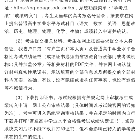
址：https://pg.eeagd.edu.cn/ks，系统功能菜单：“学考成
绩”-“成绩转入”），考生凭当年的高考报名号登录，按要求在网
上提出普通高中学业水平考试科目（语文、数学、英语、思想政
治、历史、地理、物理、化学、生物）成绩转入申请并确认。
（2）考生提交相关材料。考生在网上按照要求提交本人身
份证、我省户口簿（有户主页和本人页）及普通高中学业水平合
格性考试成绩证书（成绩证书必须由省级教育行政部门或考试机
构出具并加盖公章）等相关材料的PDF文件，并在网上确认签
订材料真实性承诺书。承诺填写的全部信息以及所提交的全部材
料均真实、准确、有效，没有隐瞒或虚构任何事实，也没有造假
等不诚信行为。
（3）下载打印证书。考试院根据有关规定网上审核考生成
绩转入申请，网上公布审核结果（具体时间以考试院官网的通知
为准）。考生可进入系统查询审核结果，并在规定的时间内自行
下载并打印“普通高中学业水平合格性考试成绩认定证书”，逾期
系统关闭后将不能下载并打印证书，但不会影响已转入的学考成
绩在招生中的使用。